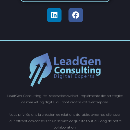
L
F
i
a
n
c
k
e
e
b
d
o
i
o
n
k
LeadGen Consulting réalise des sites web et implémente des stratégies
de marketing digital qui font croitre votre entreprise.
Nous privilégions la création de relations durables avec nos clients en
leur offrant des conseils et un service de qualité tout au long de notre
collaboration.